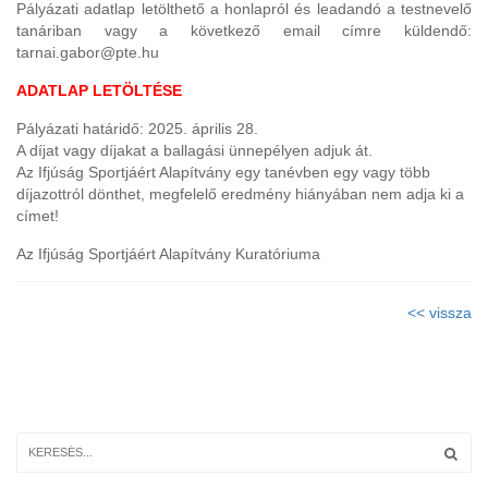
Pályázati adatlap letölthető a honlapról és leadandó a testnevelő
tanáriban vagy a következő email címre küldendő:
tarnai.gabor@pte.hu
ADATLAP LETÖLTÉSE
Pályázati határidő: 2025. április 28.
A díjat vagy díjakat a ballagási ünnepélyen adjuk át.
Az Ifjúság Sportjáért Alapítvány egy tanévben egy vagy több
díjazottról dönthet, megfelelő eredmény hiányában nem adja ki a
címet!
Az Ifjúság Sportjáért Alapítvány Kuratóriuma
<< vissza