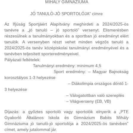
MIHÁLY GIMNÁZIUMA
JÓ TANULÓ-JÓ SPORTOLÓJA” címre
Az Ifjúság Sportjáért Alapítvány meghirdeti a 2024/2025-ös
tanévre a „jó tanuló – jó sportoló” versenyt. Elismerésben
részesülnek a tanulmányokban és a sportban jó eredményt elért
tanulók. A versenyben részt vehet minden végzős tanuló a
2024/2025-ös tanév középiskolai tanulmányi eredményével és a
tanévben teljesített sporteredményeivel.
Pályázati feltételek:
Tanulmányi eredmény: minimum 4,5
Sport eredmény: – Magyar Bajnokság
korosztályos 1-3 helyezése
– Diákolimpia országos döntő 1-
3 helyezése
– Válogatottban való szereplés
– Világverseny (EB, VB)
Díjazás: a győztes sportoló vagy sportolók elnyerik a „PTE
Gyakorló Általános Iskola és Gimnázium Babits Mihály
Gimnáziuma jó tanuló-jó sportolója a 2024/2025-ös tanévben”
címet, amely jutalommal jár.