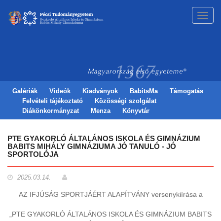
Toggl
navig
Galériák
Videók
Kiadványok
BabitsMa
Támogatás
Felvételi tájékoztató
Közösségi szolgálat
Diákönkormányzat
Menza
Könyvtár
PTE GYAKORLÓ ÁLTALÁNOS ISKOLA ÉS GIMNÁZIUM
BABITS MIHÁLY GIMNÁZIUMA JÓ TANULÓ - JÓ
SPORTOLÓJA
2025.03.14.
AZ IFJÚSÁG SPORTJÁÉRT ALAPÍTVÁNY versenykiírása a
„PTE GYAKORLÓ ÁLTALÁNOS ISKOLA ÉS GIMNÁZIUM BABITS