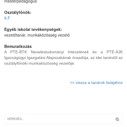
mesterpedagógus
Osztályfőnök:
9.F
Egyéb iskolai tevékenységek:
vezetőtanár, munkaközösség vezető
Bemutatkozás
A PTE-BTK Neveléstudományi Intézetének és a PTE-ÁJK
Igazságügyi Igazgatási Alapszakának óraadója, az idei tanévtől az
osztályfőnöki munkaközösség vezetője.
<< vissza a tanárok listájához