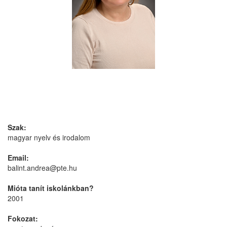
Szak:
magyar nyelv és irodalom
Email:
balint.andrea@pte.hu
Mióta tanít iskolánkban?
2001
Fokozat: