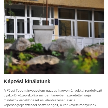
Képzési kínálatunk
A Pécsi Tudományegyetem gazdag hagyományokkal rendelkező
gyakorló középiskolája minden tanévben szeretettel várja
mindazok érdeklődését és jelentkezését, akik a
képességfejlesztéssel összehangolt, a kor követelményeinek