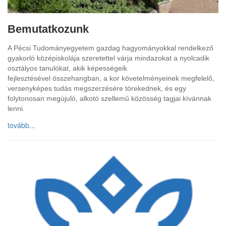
Bemutatkozunk
A Pécsi Tudományegyetem gazdag hagyományokkal rendelkező
gyakorló középiskolája szeretettel várja mindazokat a nyolcadik
osztályos tanulókat, akik képességeik
fejlesztésével összehangban, a kor követelményeinek megfelelő,
versenyképes tudás megszerzésére törekednek, és egy
folytonosan megújuló, alkotó szellemű közösség tagjai kívánnak
lenni.
tovább...