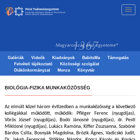
Toggl
navig
Galériák
Videók
Kiadványok
BabitsMa
Támogatás
Felvételi tájékoztató
Közösségi szolgálat
Diákönkormányzat
Menza
Könyvtár
BIOLÓGIA-FIZIKA MUNKAKÖZÖSSÉG
Az elmúlt közel három évtizedben a munkaközösség a következő
kollégákkal működött, működik: Pfléger Ferenc (nyugdíjas),
Vörös József (nyugdíjas), Bodó Jánosné (nyugdíjas), dr. Pesti
Miklósné (nyugdíjas), Lukács Ramóna
, Kiffer Zsuzsanna, Szabóné
Bárdos Csilla, Bosnyák Magdolna, Brózik Ágnes, Vadicskó Judit,
Dr. Jakab Ferencné, Stölkler Nándor, Koncz Károly és Kovács