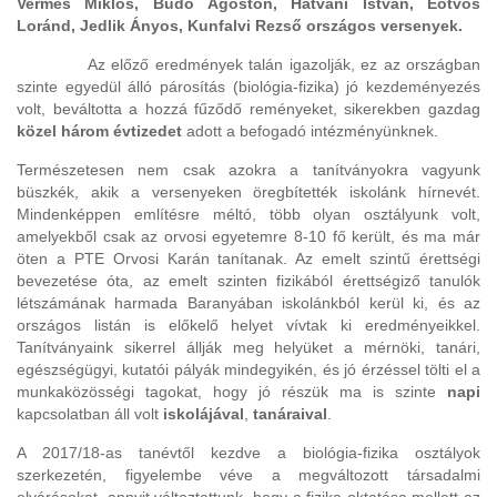
Vermes Miklós, Budó Ágoston, Hatvani István, Eötvös
Loránd, Jedlik Ányos, Kunfalvi Rezső országos versenyek.
Az előző eredmények talán igazolják, ez az országban
szinte egyedül álló párosítás (biológia-fizika) jó kezdeményezés
volt, beváltotta a hozzá fűződő reményeket, sikerekben gazdag
közel három évtizedet
adott a befogadó intézményünknek.
Természetesen nem csak azokra a tanítványokra vagyunk
büszkék, akik a versenyeken öregbítették iskolánk hírnevét.
Mindenképpen említésre méltó, több olyan osztályunk volt,
amelyekből csak az orvosi egyetemre 8-10 fő került, és ma már
öten a PTE Orvosi Karán tanítanak. Az emelt szintű érettségi
bevezetése óta, az emelt szinten fizikából érettségiző tanulók
létszámának harmada Baranyában iskolánkból kerül ki, és az
országos listán is előkelő helyet vívtak ki eredményeikkel.
Tanítványaink sikerrel állják meg helyüket a mérnöki, tanári,
egészségügyi, kutatói pályák mindegyikén, és jó érzéssel tölti el a
munkaközösségi tagokat, hogy jó részük ma is szinte
napi
kapcsolatban áll volt
iskolájával
,
tanáraival
.
A 2017/18-as tanévtől kezdve a biológia-fizika osztályok
szerkezetén, figyelembe véve a megváltozott társadalmi