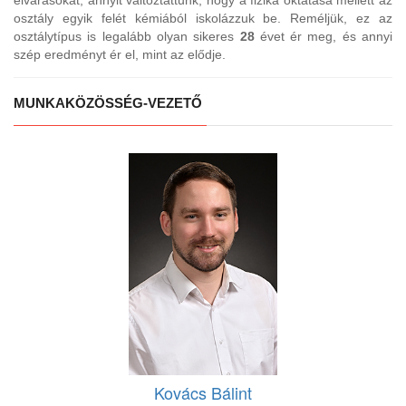
elvárásokat, annyit változtattunk, hogy a fizika oktatása mellett az
osztály egyik felét kémiából iskolázzuk be. Reméljük, ez az
osztálytípus is legalább olyan sikeres
28
évet ér meg, és annyi
szép eredményt ér el, mint az elődje.
MUNKAKÖZÖSSÉG-VEZETŐ
Kovács Bálint