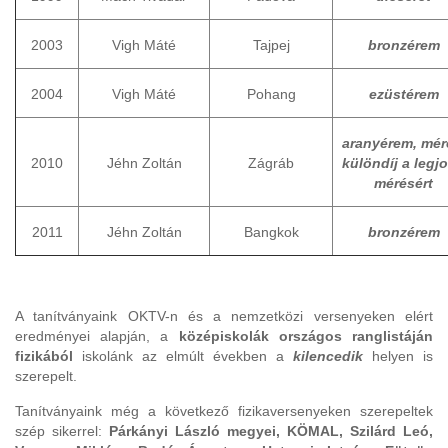
2003
Vigh Máté
Tajpej
bronzérem
2004
Vigh Máté
Pohang
ezüstérem
aranyérem,
mér
2010
Jéhn Zoltán
Zágráb
különdíj a legj
mérésért
2011
Jéhn Zoltán
Bangkok
bronzérem
A tanítványaink OKTV-n és a nemzetközi versenyeken elért
eredményei alapján, a
középiskolák országos ranglistáján
fizikából
iskolánk az elmúlt években a
kilencedik
helyen is
szerepelt.
Tanítványaink még a következő fizikaversenyeken szerepeltek
szép sikerrel:
Párkányi László megyei, KÖMAL, Szilárd Leó,