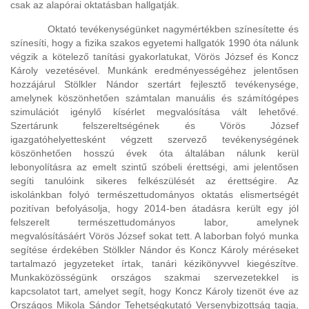
csak az alapórai oktatásban hallgatják.
Oktató tevékenységünket nagymértékben színesítette és
színesíti, hogy a fizika szakos egyetemi hallgatók 1990 óta nálunk
végzik a kötelező tanítási gyakorlatukat, Vörös József és Koncz
Károly vezetésével. Munkánk eredményességéhez jelentősen
hozzájárul Stölkler Nándor szertárt fejlesztő tevékenysége,
amelynek köszönhetően számtalan manuális és számítógépes
szimulációt igénylő kísérlet megvalósítása vált lehetővé.
Szertárunk felszereltségének és Vörös József
igazgatóhelyettesként végzett szervező tevékenységének
köszönhetően hosszú évek óta általában nálunk kerül
lebonyolításra az emelt szintű szóbeli érettségi, ami jelentősen
segíti tanulóink sikeres felkészülését az érettségire. Az
iskolánkban folyó természettudományos oktatás elismertségét
pozitívan befolyásolja, hogy 2014-ben átadásra került egy jól
felszerelt természettudományos labor, amelynek
megvalósításáért Vörös József sokat tett. A laborban folyó munka
segítése érdekében Stölkler Nándor és Koncz Károly méréseket
tartalmazó jegyzeteket írtak, tanári kézikönyvvel kiegészítve.
Munkaközösségünk országos szakmai szervezetekkel is
kapcsolatot tart, amelyet segít, hogy Koncz Károly tizenöt éve az
Országos Mikola Sándor Tehetségkutató Versenybizottság tagja,