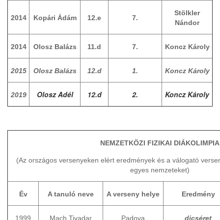
Stölkler
2014
Kopári Ádám
12.e
7.
Nándor
2014
Olosz Balázs
11.d
7.
Koncz Károly
2015
Olosz Balázs
12.d
1.
Koncz Károly
Olosz Adél
12.d
2.
Koncz Károly
2019
NEMZETKÖZI FIZIKAI DIÁKOLIMPIA
(Az országos versenyeken elért eredmények és a válogató verseny
egyes nemzeteket)
Év
A tanuló neve
A verseny helye
Eredmény
1999
Mach Tivadar
Padova
dicséret