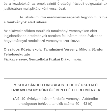
és a kezdetektől az emelt szintű érettségi írásbeli dolgozatainak
javításában multiplikátorként vesz részt.
Az iskolai munka eredményességének legjobb mutatója
a
tanítványok elért sikerei
.
Az elkövetkezőkben tanulóink tanulmányi versenyeken elért
legjelentősebb eredményeit sorolom fel, három, több évtizedes
hagyománnyal rendelkező versenyre szorítkozva:
Országos Középiskolai Tanulmányi Verseny, Mikola Sándor
Tehetségkutató
Fizikaverseny, Nemzetközi Fizikai Diákolimpia
.
MIKOLA SÁNDOR ORSZÁGOS TEHETSÉGKUTATÓ
FIZIKAVERSENY DÖNTŐJÉBEN ELÉRT EREDMÉNYEK
(A 9.,10. évfolyam háromfordulós versenye. A döntőbe
országosan behívott tanulók száma 40 ­– 43 fő)