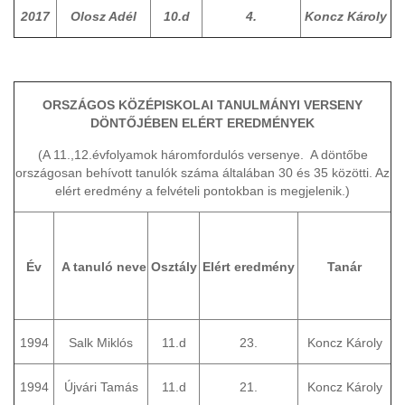
2017
Olosz Adél
10.d
4.
Koncz Károly
ORSZÁGOS KÖZÉPISKOLAI TANULMÁNYI VERSENY
DÖNTŐJÉBEN ELÉRT EREDMÉNYEK
(A 11.,12.évfolyamok háromfordulós versenye. A döntőbe
országosan behívott tanulók száma általában 30 és 35 közötti. Az
elért eredmény a felvételi pontokban is megjelenik.)
Év
A tanuló neve
Osztály
Elért eredmény
Tanár
1994
Salk Miklós
11.d
23.
Koncz Károly
1994
Újvári Tamás
11.d
21.
Koncz Károly