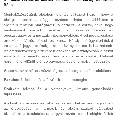
Bálint
Munkaközösségünk életében jelentős változást hozott, hogy a
biológia munkaközösséggel közösen elindítottuk
1989
-ben a
speciális tantervű
biológia-fizika
osztályt. Az osztály célja, hogy
tanítványaink nagyobb eséllyel tanulhassanak tovább az
egészségügyi és a műszaki intézményekben. A cél megvalósítása
érdekében Vörös József és Koncz Károly mérőgyakorlatokat
tartalmazó jegyzetet írtak, amit tanítványaink ma is használnak.
Az eredményesség érdekében ezekben az osztályokban a fizikát
és a biológiát emelt óraszámban oktatjuk, és a tanulók oktatását
három jól elkülöníthető, de egymásra épülő formában végezzük.
Alapóra
: az általános műveltséghez szükséges tudás kialakítása.
Fakultáció
: felkészítés a felvételire, az érettségire.
Szakkör
: felkészülés a versenyekre, kreatív gondolkodás
fejlesztése.
Azoknak a gyerekeknek, akiknek az első két évben megváltozik
az érdeklődése, a harmadik év elején szabad választást
biztosítunk a fakultációs tantárgyak között, és a biológiát, fizikát