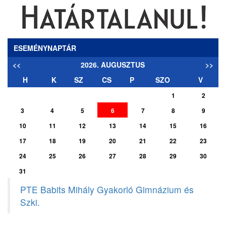
ESEMÉNYNAPTÁR
<<
2026. AUGUSZTUS
>>
H
K
SZ
CS
P
SZO
V
1
2
3
4
5
6
7
8
9
10
11
12
13
14
15
16
17
18
19
20
21
22
23
24
25
26
27
28
29
30
31
PTE Babits Mihály Gyakorló Gimnázium és
Szki.