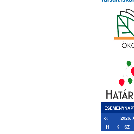
ESEMÉNYNAP
<<
2026.
H
K
SZ