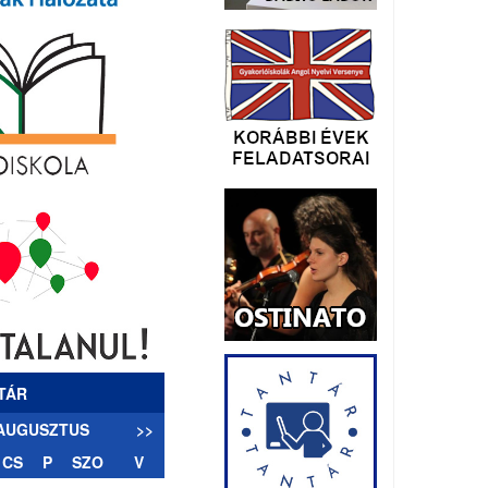
TÁR
 AUGUSZTUS
>>
CS
P
SZO
V