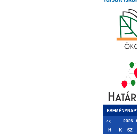
ESEMÉNYNAP
<<
2026.
H
K
SZ