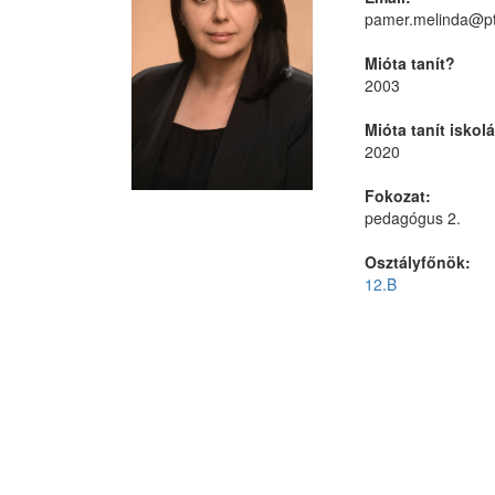
pamer.melinda@pt
Mióta tanít?
2003
Mióta tanít isko
2020
Fokozat:
pedagógus 2.
Osztályfőnök:
12.B