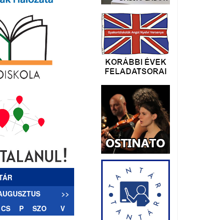
TÁR
 AUGUSZTUS
>>
CS
P
SZO
V