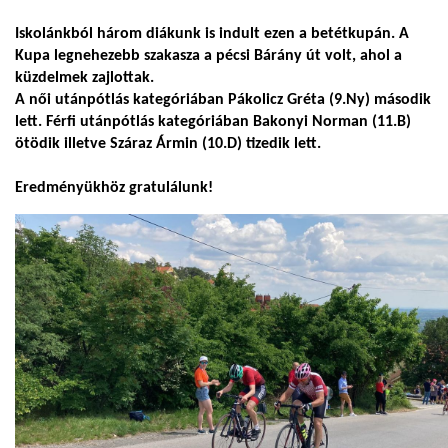
Iskolánkból három diákunk is indult ezen a betétkupán. A
Kupa legnehezebb szakasza a pécsi Bárány út volt, ahol a
küzdelmek zajlottak.
A női utánpótlás kategóriában Pákolicz Gréta (9.Ny) második
lett. Férfi utánpótlás kategóriában Bakonyi Norman (11.B)
ötödik illetve Száraz Ármin (10.D) tizedik lett.
Eredményükhöz gratulálunk!