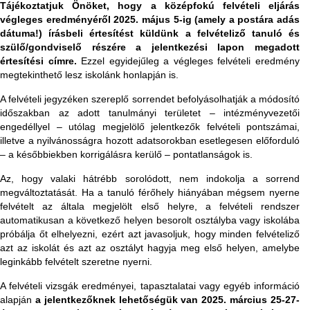
Tájékoztatjuk Önöket, hogy
a középfokú felvételi eljárás
végleges eredményéről 2025. május 5-ig (amely a postára adás
dátuma!) írásbeli értesítést küldünk a felvételiző tanuló és
szülő/gondviselő részére a jelentkezési lapon megadott
értesítési címre.
Ezzel egyidejűleg a végleges felvételi eredmény
megtekinthető lesz iskolánk honlapján is.
A felvételi jegyzéken szereplő sorrendet befolyásolhatják a módosító
időszakban az adott tanulmányi területet – intézményvezetői
engedéllyel – utólag megjelölő jelentkezők felvételi pontszámai,
illetve a nyilvánosságra hozott adatsorokban esetlegesen előforduló
– a későbbiekben korrigálásra kerülő – pontatlanságok is.
Az, hogy valaki hátrébb sorolódott, nem indokolja a sorrend
megváltoztatását. Ha a tanuló férőhely hiányában mégsem nyerne
felvételt az általa megjelölt első helyre, a felvételi rendszer
automatikusan a következő helyen besorolt osztályba vagy iskolába
próbálja őt elhelyezni, ezért azt javasoljuk, hogy minden felvételiző
azt az iskolát és azt az osztályt hagyja meg első helyen, amelybe
leginkább felvételt szeretne nyerni.
A felvételi vizsgák eredményei, tapasztalatai vagy egyéb információ
alapján
a jelentkezőknek lehetőségük van 2025. március 25-27-