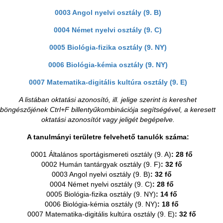
0003 Angol nyelvi osztály (9. B)
0004 Német nyelvi osztály (9. C)
0005 Biológia-fizika osztály (9. NY)
0006 Biológia-kémia osztály (9. NY)
0007 Matematika-digitális kultúra osztály (9. E)
A listában oktatási azonosító, ill. jelige szerint is kereshet
böngészőjének Ctrl+F billentyűkombinációja segítségével, a keresett
oktatási azonosítót vagy jeligét begépelve.
A tanulmányi területre felvehető tanulók száma:
0001 Általános sportágismereti osztály (9. A)
: 28 fő
0002 Humán tantárgyak osztály (9. F)
: 32 fő
0003 Angol nyelvi osztály (9. B)
: 32 fő
0004 Német nyelvi osztály (9. C)
: 28 fő
0005 Biológia-fizika osztály (9. NY)
: 14 fő
0006 Biológia-kémia osztály (9. NY)
: 18 fő
0007 Matematika-digitális kultúra osztály (9. E)
: 32 fő