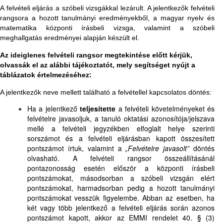
A felvételi eljárás a szóbeli vizsgákkal lezárult. A jelentkezők felvételi
rangsora a hozott tanulmányi eredményekből, a magyar nyelv és
matematika központi írásbeli vizsga, valamint a szóbeli
meghallgatás eredményei alapján készült el.
Az ideiglenes felvételi rangsor megtekintése előtt kérjük,
olvassák el az alábbi tájékoztatót, mely segítséget nyújt a
táblázatok értelmezéséhez:
A jelentkezők neve mellett található a felvétellel kapcsolatos döntés:
Ha a jelentkező
teljesítette
a felvételi követelményeket és
felvételre javasoljuk, a tanuló oktatási azonosítója/jelszava
mellé a felvételi jegyzékben elfoglalt helye szerinti
sorszámot és a felvételi eljárásban kapott összesített
pontszámot írtuk, valamint a
„Felvételre javasolt”
döntés
olvasható. A felvételi rangsor összeállításánál
pontazonosság esetén először a központi írásbeli
pontszámokat, másodsorban a szóbeli vizsgán elért
pontszámokat, harmadsorban pedig a hozott tanulmányi
pontszámokat vesszük figyelembe. Abban az esetben, ha
két vagy több jelentkező a felvételi eljárás során azonos
pontszámot kapott, akkor az EMMI rendelet 40. § (3)