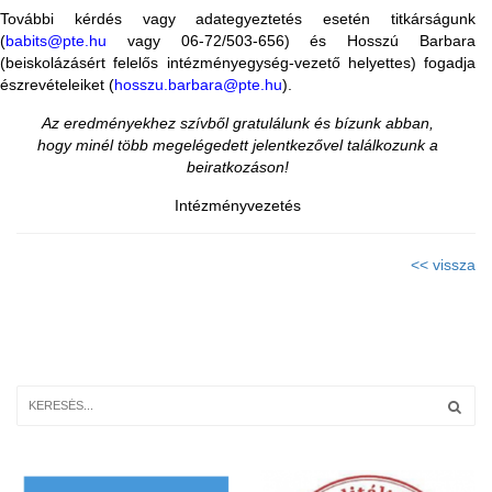
További kérdés vagy adategyeztetés esetén titkárságunk
(
babits@pte.hu
vagy 06-72/503-656) és Hosszú Barbara
(beiskolázásért felelős intézményegység-vezető helyettes) fogadja
észrevételeiket (
hosszu.barbara@pte.hu
).
Az eredményekhez szívből gratulálunk és bízunk abban,
hogy minél több
megelégedett jelentkezővel találkozunk a
beiratkozáson!
Intézményvezetés
<< vissza