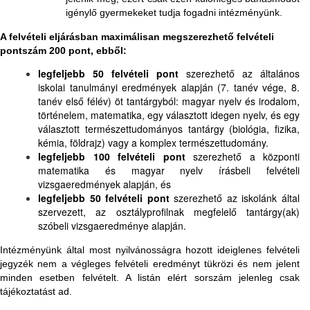
igénylő gyermekeket tudja fogadni intézményünk.
A felvételi eljárásban maximálisan megszerezhető felvételi
pontszám 200 pont,
ebből:
legfeljebb 50 felvételi pont
szerezhető az általános
iskolai tanulmányi eredmények alapján (7. tanév vége, 8.
tanév első félév) öt tantárgyból: magyar nyelv és irodalom,
történelem, matematika, egy választott idegen nyelv, és egy
választott természettudományos tantárgy (biológia, fizika,
kémia, földrajz) vagy a komplex természettudomány.
legfeljebb 100 felvételi pont
szerezhető a központi
matematika és magyar nyelv írásbeli felvételi
vizsgaeredmények alapján, és
legfeljebb 50 felvételi pont
szerezhető az iskolánk által
szervezett, az osztályprofilnak megfelelő tantárgy(ak)
szóbeli vizsgaeredménye alapján.
Intézményünk által most nyilvánosságra hozott ideiglenes felvételi
jegyzék nem a végleges felvételi eredményt tükrözi és nem jelent
minden esetben felvételt. A listán elért sorszám jelenleg csak
tájékoztatást ad.