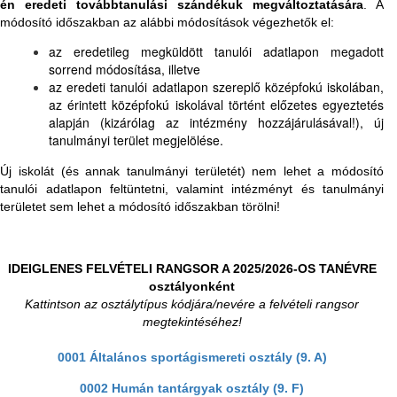
én eredeti továbbtanulási szándékuk megváltoztatására
. A
módosító időszakban az alábbi módosítások végezhetők el:
az eredetileg megküldött tanulói adatlapon megadott
sorrend módosítása, illetve
az eredeti tanulói adatlapon szereplő középfokú iskolában,
az érintett középfokú iskolával történt előzetes egyeztetés
alapján (kizárólag az intézmény hozzájárulásával!), új
tanulmányi terület megjelölése.
Új iskolát (és annak tanulmányi területét) nem lehet a módosító
tanulói adatlapon feltüntetni, valamint intézményt és tanulmányi
területet sem lehet a módosító időszakban törölni!
IDEIGLENES FELVÉTELI RANGSOR A 2025/2026-OS TANÉVRE
osztályonként
Kattintson az osztálytípus kódjára/nevére a felvételi rangsor
megtekintéséhez!
0001 Általános sportágismereti osztály (9. A)
0002 Humán tantárgyak osztály (9. F)