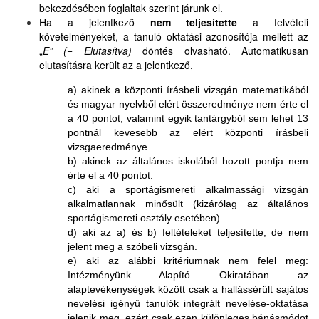
bekezdésében foglaltak szerint járunk el.
Ha a jelentkező
nem teljesítette
a felvételi
követelményeket, a tanuló oktatási azonosítója mellett az
„
E” (= Elutasítva)
döntés olvasható. Automatikusan
elutasításra került az a jelentkező,
a) akinek a központi írásbeli vizsgán matematikából
és magyar nyelvből elért összeredménye nem érte el
a 40 pontot, valamint egyik tantárgyból sem lehet 13
pontnál kevesebb az elért központi írásbeli
vizsgaeredménye.
b) akinek az általános iskolából hozott pontja nem
érte el a 40 pontot.
c) aki a sportágismereti alkalmassági vizsgán
alkalmatlannak minősült (kizárólag az általános
sportágismereti osztály esetében).
d) aki az a) és b) feltételeket teljesítette, de nem
jelent meg a szóbeli vizsgán.
e) aki az alábbi kritériumnak nem felel meg:
Intézményünk Alapító Okiratában az
alaptevékenységek között csak a hallássérült sajátos
nevelési igényű tanulók integrált nevelése-oktatása
jelenik meg, ezért csak ezen különleges bánásmódot