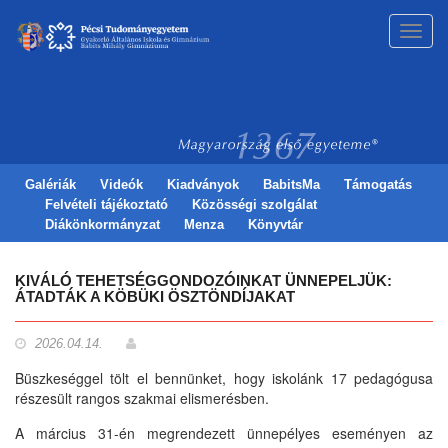
Toggl
navig
Galériák
Videók
Kiadványok
BabitsMa
Támogatás
Felvételi tájékoztató
Közösségi szolgálat
Diákönkormányzat
Menza
Könyvtár
KIVÁLÓ TEHETSÉGGONDOZÓINKAT ÜNNEPELJÜK:
ÁTADTÁK A KÖBÜKI ÖSZTÖNDÍJAKAT
2026.04.14.
Büszkeséggel tölt el bennünket, hogy iskolánk 17 pedagógusa
részesült rangos szakmai elismerésben.
A március 31-én megrendezett ünnepélyes eseményen az