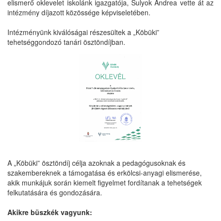
elismerő oklevelet iskolánk igazgatója, Sulyok Andrea vette át az
intézmény díjazott közössége képviseletében.
Intézményünk kiválóságai részesültek a „Köbüki”
tehetséggondozó tanári ösztöndíjban.
A „Köbüki” ösztöndíj célja azoknak a pedagógusoknak és
szakembereknek a támogatása és erkölcsi-anyagi elismerése,
akik munkájuk során kiemelt figyelmet fordítanak a tehetségek
felkutatására és gondozására.
Akikre büszkék vagyunk: