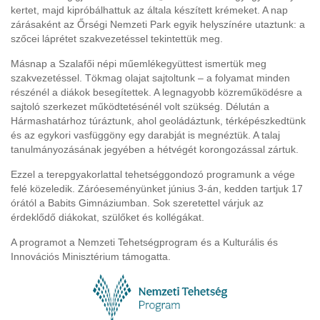
kertet, majd kipróbálhattuk az általa készített krémeket. A nap
zárásaként az Őrségi Nemzeti Park egyik helyszínére utaztunk: a
szőcei láprétet szakvezetéssel tekintettük meg.
Másnap a Szalafői népi műemlékegyüttest ismertük meg
szakvezetéssel. Tökmag olajat sajtoltunk – a folyamat minden
részénél a diákok besegítettek. A legnagyobb közreműködésre a
sajtoló szerkezet működtetésénél volt szükség. Délután a
Hármashatárhoz túráztunk, ahol geoládáztunk, térképészkedtünk
és az egykori vasfüggöny egy darabját is megnéztük. A talaj
tanulmányozásának jegyében a hétvégét korongozással zártuk.
Ezzel a terepgyakorlattal tehetséggondozó programunk a vége
felé közeledik. Záróeseményünket június 3-án, kedden tartjuk 17
órától a Babits Gimnáziumban. Sok szeretettel várjuk az
érdeklődő diákokat, szülőket és kollégákat.
A programot a Nemzeti Tehetségprogram és a Kulturális és
Innovációs Minisztérium támogatta.