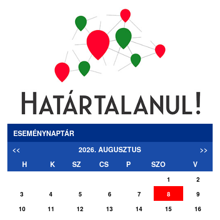
ESEMÉNYNAPTÁR
<<
2026. AUGUSZTUS
>>
H
K
SZ
CS
P
SZO
V
1
2
3
4
5
6
7
8
9
10
11
12
13
14
15
16