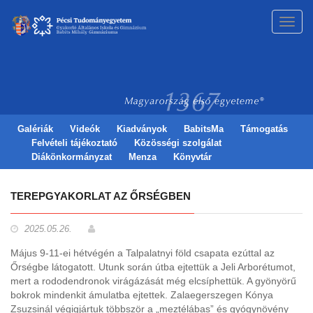
Toggl
navig
Galériák
Videók
Kiadványok
BabitsMa
Támogatás
Felvételi tájékoztató
Közösségi szolgálat
Diákönkormányzat
Menza
Könyvtár
TEREPGYAKORLAT AZ ŐRSÉGBEN
2025.05.26.
Május 9-11-ei hétvégén a Talpalatnyi föld csapata ezúttal az
Őrségbe látogatott. Utunk során útba ejtettük a Jeli Arborétumot,
mert a rododendronok virágázását még elcsíphettük. A gyönyörű
bokrok mindenkit ámulatba ejtettek. Zalaegerszegen Kónya
Zsuzsinál végigjártuk többször a „meztélábas” és gyógynövény