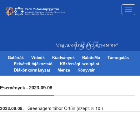
Toggl
navig
Galériák
Videók
Kiadványok
BabitsMa
Támogatás
Felvételi tájékoztató
Közösségi szolgálat
Diákönkormányzat
Menza
Könyvtár
Események - 2023-09-08
2023.09.08.
Greenagers tábor Orfűn (szept. 8-10.)