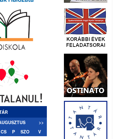
TÁR
 AUGUSZTUS
>>
CS
P
SZO
V