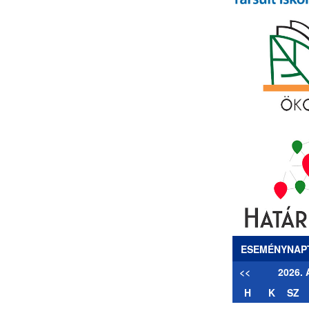
ESEMÉNYNAP
<<
2026.
H
K
SZ