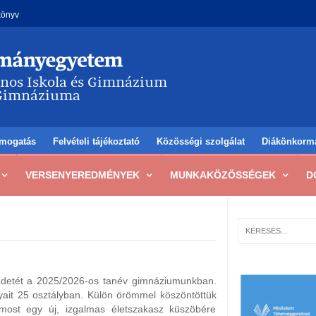
könyv
mogatás
Felvételi tájékoztató
Közösségi szolgálat
Diákönkorm
VERSENYEREDMÉNYEK
MUNKAKÖZÖSSÉGEK
D
ezdetét a 2025/2026-os tanév gimnáziumunkban.
ait 25 osztályban. Külön örömmel köszöntöttük
 most egy új, izgalmas életszakasz küszöbére