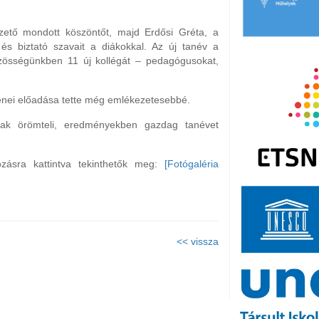
ető mondott köszöntőt, majd Erdősi Gréta, a
és biztató szavait a diákokkal. Az új tanév a
zösségünkben 11 új kollégát – pedagógusokat,
zenei előadása tette még emlékezetesebbé.
ak örömteli, eredményekben gazdag tanévet
zásra kattintva tekinthetők meg:
[Fotógaléria
<< vissza