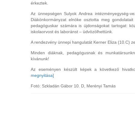
érkeztek.
Az ünnepségen Sulyok Andrea intézményegység-vez
Diákönkormányzat elnöke osztotta meg gondolatait 
pedagóguskar számára is újdonságokat tartogat: kö
iskolaorvost és laboránst – üdvözölhettünk.
A rendezvény ünnepi hangulatát Kerner Eliza (10.C) 
Minden diáknak, pedagógusnak és munkatársunkn
kívánunk!
Az eseményen készült képek a következő hivatko
megnyitása]
Fotó: Szkladán Gábor 10. D, Merényi Tamás