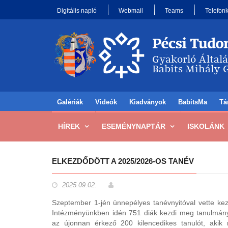
Digitális napló
Webmail
Teams
Telefon
Galériák
Videók
Kiadványok
BabitsMa
Tá
HÍREK
ESEMÉNYNAPTÁR
ISKOLÁNK
ELKEZDŐDÖTT A 2025/2026-OS TANÉV
2025.09.02.
Szeptember 1-jén ünnepélyes tanévnyitóval vette k
Intézményünkben idén 751 diák kezdi meg tanulmány
az újonnan érkező 200 kilencedikes tanulót, akik