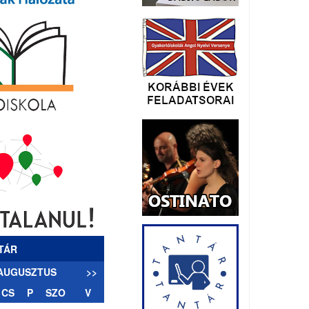
TÁR
 AUGUSZTUS
>>
CS
P
SZO
V