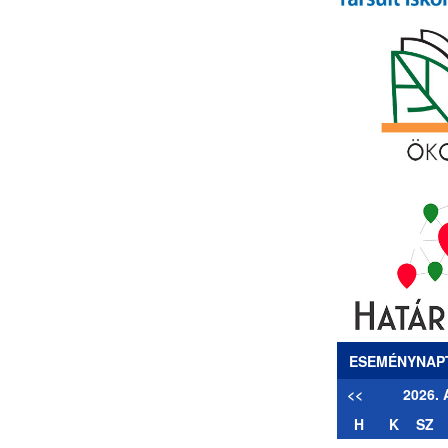
ESEMÉNYNAP
<<
2026.
H
K
SZ