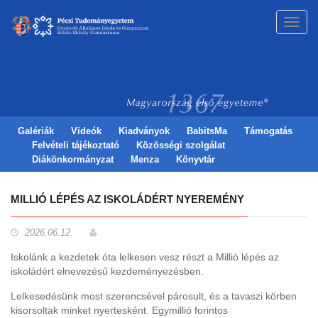
Toggl
navig
Galériák
Videók
Kiadványok
BabitsMa
Támogatás
Felvételi tájékoztató
Közösségi szolgálat
Diákönkormányzat
Menza
Könyvtár
MILLIÓ LÉPÉS AZ ISKOLÁDÉRT NYEREMÉNY
2026.06.12.
Iskolánk a kezdetek óta lelkesen vesz részt a Millió lépés az
iskoládért elnevezésű kezdeményezésben.
Lelkesedésünk most szerencsével párosult, és a tavaszi körben
kisorsoltak minket nyertesként. Egymillió forintos