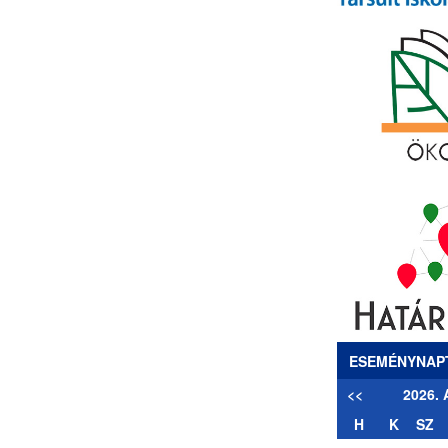
ESEMÉNYNAP
<<
2026.
H
K
SZ